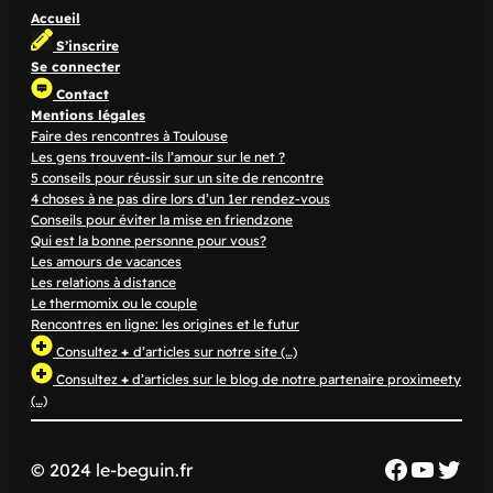
Accueil
S’inscrire
Se connecter
Contact
Mentions légales
Faire des rencontres à Toulouse
Les gens trouvent-ils l’amour sur le net ?
5 conseils pour réussir sur un site de rencontre
4 choses à ne pas dire lors d’un 1er rendez-vous
Conseils pour éviter la mise en friendzone
Qui est la bonne personne pour vous?
Les amours de vacances
Les relations à distance
Le thermomix ou le couple
Rencontres en ligne: les origines et le futur
Consultez
+
d’articles sur notre site (…)
Consultez
+
d’articles sur le blog de notre partenaire proximeety
(…)
Faceboo
YouTu
Twit
© 2024 le-beguin.fr